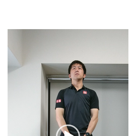
動
画
プ
レ
ー
ヤ
ー