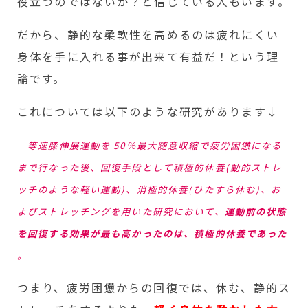
役立つのではないか？と信じている人もいます。
だから、静的な柔軟性を高めるのは疲れにくい
身体を手に入れる事が出来て有益だ！という理
論です。
これについては以下のような研究があります↓
等速膝伸展運動を 50％最大随意収縮で疲労困憊になる
まで行なった後、回復手段として積極的休養(
動的ストレ
ッチのような軽い運動
)、消極的休養(ひたすら休む)、お
よびストレッチングを用いた研究において、
運動前の状態
を回復する効果が最も高かったのは、積極的休養であった
。
つまり、疲労困憊からの回復では、休む、静的ス