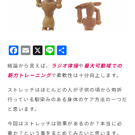
Facebook
Email
X
Line
共
有
結論から言えば、
ラジオ体操
や
最大可動域での
筋力トレーニング
で柔軟性は十分向上します。
ストレッチはほとんどの人が子供の頃から時折
行っている馴染みのある身体のケア方法の一つだ
と思います。
今回はストレッチは効果があるのか？本当に必
要か？という事をまとめてみたいと思います。