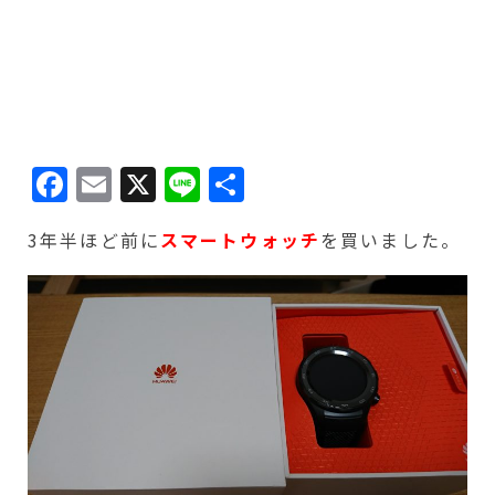
Facebook
Email
X
Line
共
有
3年半ほど前に
スマートウォッチ
を買いました。