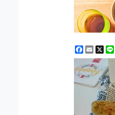
Facebo
Emai
X