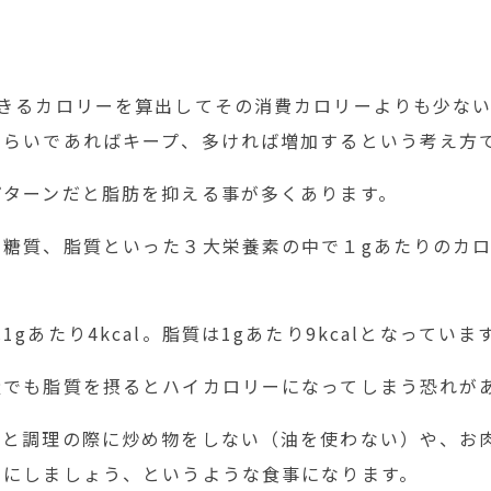
できるカロリーを算出してその消費カロリーよりも少な
くらいであればキープ、多ければ増加するという考え方
パターンだと脂肪を抑える事が多くあります。
や糖質、脂質といった３大栄養素の中で１gあたりのカ
gあたり4kcal。脂質は1gあたり9kcalとなっていま
量でも脂質を摂るとハイカロリーになってしまう恐れが
うと調理の際に炒め物をしない（油を使わない）や、お
けにしましょう、というような食事になります。