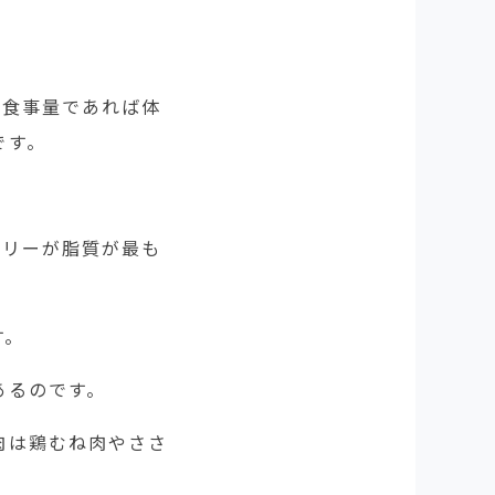
い食事量であれば体
です。
ロリーが脂質が最も
す。
あるのです。
肉は鶏むね肉やささ