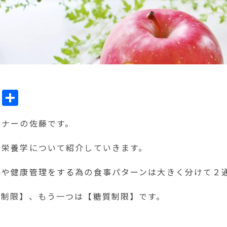
ok
l
Line
共
有
ーナーの佐藤です。
の栄養学について紹介していきます。
為や健康管理をする為の食事パターンは大きく分けて２
ー制限】、もう一つは【糖質制限】です。