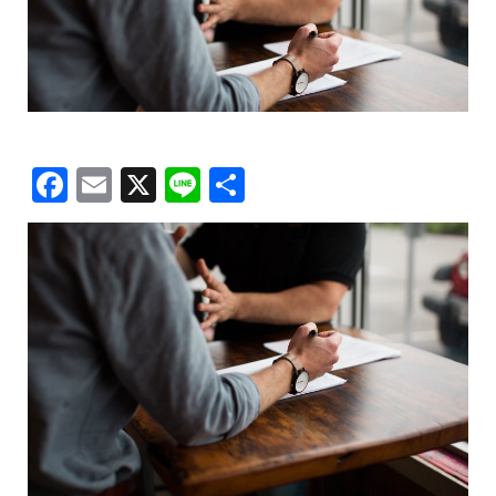
Facebook
Email
X
Line
共
有