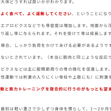
ば大体どうすれば良いかがわかります。
、
よく食べて、よく運動してください
、ということにな
やエアロビクスなどでも骨密度は増加します。地面から
繰り返し骨に与えられます。それを受けて骨は成長しま
の場合、しっかり負荷をかけてあげる必要があるようです
しないとされています。（本当に筋肉と同じような反応
ロビクスなどは主に股関節周りの骨の強化を促進します
素性運動では刺激の入りにくい脊柱や上肢にも）に刺激
運動と筋力トレーニングを複合的に行うのがもっとも望
は最初は軽い重さで少しずつ身体を慣らして、1～2か月