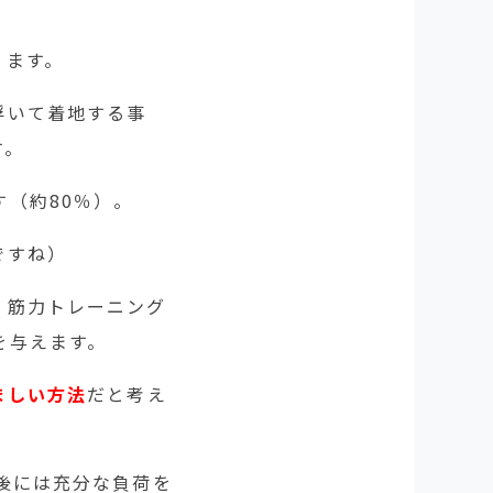
ります。
浮いて着地する事
す。
（約80％）。
ですね）
。筋力トレーニング
を与えます。
ましい
方法
だと考え
後には充分な負荷を