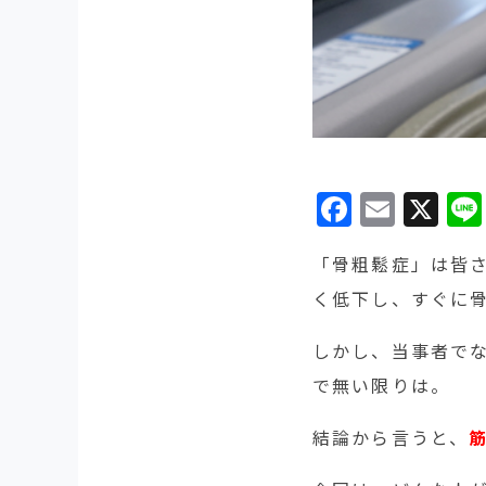
Facebo
Emai
X
「骨粗鬆症」は皆
く低下し、すぐに
しかし、当事者で
で無い限りは。
結論から言うと、