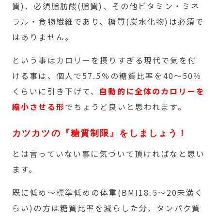
質)、必須脂肪酸(脂質)、その他ビタミン・ミネ
ラル・食物繊維であり、糖質(炭水化物)は必須で
はありません。
という事はカロリーを摂りすぎる現代で気を付
ける事は、個人で57.5％の糖質比率を40～50％
くらいに引き下げて、
自動的に全体のカロリーを
縮小させる形
でちょうど良いと思われます。
カツカツの『糖質制限』をしましょう！
とは言っていない事に気づいて頂ければなと思い
ます。
既に低め～標準低めの体重(BMI18.5～20未満く
らい)の方は糖質比率を減らした分、タンパク質