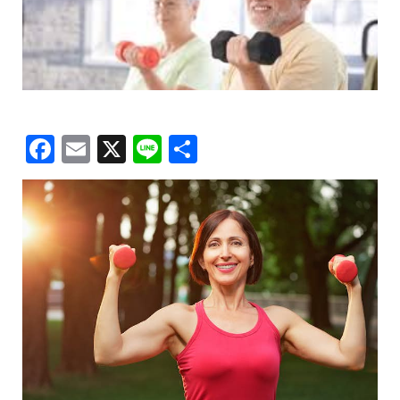
Facebook
Email
X
Line
共
有