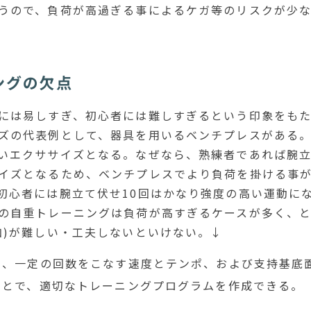
うので、負荷が高過ぎる事によるケガ等のリスクが少
ングの欠点
には易しすぎ、初心者には難しすぎるという印象をも
ズの代表例として、器具を用いるベンチプレスがある
いエクササイズとなる。なぜなら、熟練者であれば腕
イズとなるため、ベンチプレスでより負荷を掛ける事
初心者には腕立て伏せ10回はかなり強度の高い運動に
の自重トレーニングは負荷が高すぎるケースが多く、
加)が難しい・工夫しないといけない。↓
、一定の回数をこなす速度とテンポ、および支持基底面の
ことで、適切なトレーニングプログラムを作成できる。