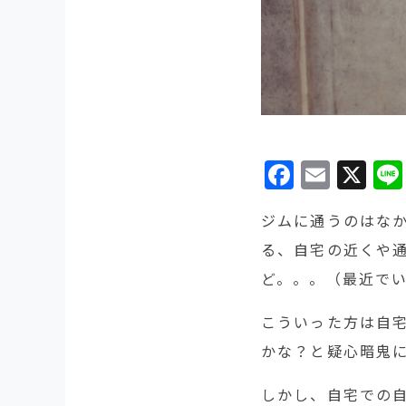
Facebo
Emai
X
ジムに通うのはな
る、自宅の近くや
ど。。。（最近で
こういった方は自
かな？と疑心暗鬼
しかし、自宅での自