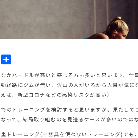
ok
l
Line
共
有
かなかハードルが高いと感じる方も多いと思います。仕
通勤経路にジムが無い、沢山の人がいるから人目が気に
いえば、新型コロナなどの感染リスクが高い）
宅でのトレーニングを検討すると思いますが、果たして
になって、結局取り組むのを見送るケースが多いのでは
重トレーニング(＝器具を使わないトレーニング)でも