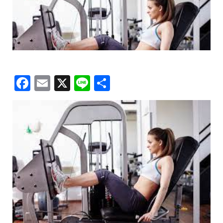
Facebook
Email
X
Line
共
有