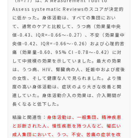
（n=77）は、A MeaSurement Tool to
Assess systematic Reviewsのスコアが決定的
に低かった。身体活動は、すべての集団におい
て、通常のケアと比較して、うつ病（効果量中央
値-0.43、IQR=-0.66～-0.27）、不安（効果量中
央値-0.42、IQR=-0.66～-0.26）および心理的苦
痛（効果量-0.60、95% CI -0.78～-0.42）に対
して中規模の効果を示していました。最大の効果
は、うつ病、HIV、腎臓病の人、妊娠中および産後
の女性、そして健康な人で見られました。より強
度の高い身体活動は、症状のより大きな改善と関
連していた。身体活動介入の効果は、介入期間が
長くなると低下した。
結論と関連性：
身体活動は、一般集団、精神疾患
と診断された人、慢性疾患を持つ人など、幅広い
成人集団において、うつ、不安、苦痛の症状を改