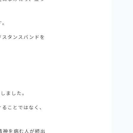
す。
ジスタンスバンドを
。
ンしました。
けることではなく、
精神を病む人が続出