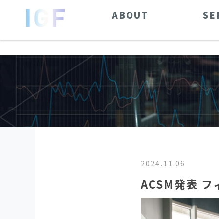
ABOUT
SE
2024.11.06
ACSM発表 