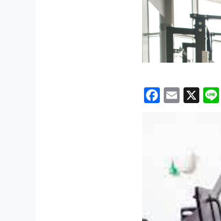
Facebo
Emai
X