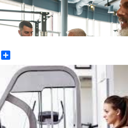
ok
l
Line
共
有