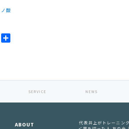
ミノ酸
ok
l
Line
共
有
SERVICE
NEWS
代表井上がトレーニン
ABOUT
＜胃を切った人 友の会