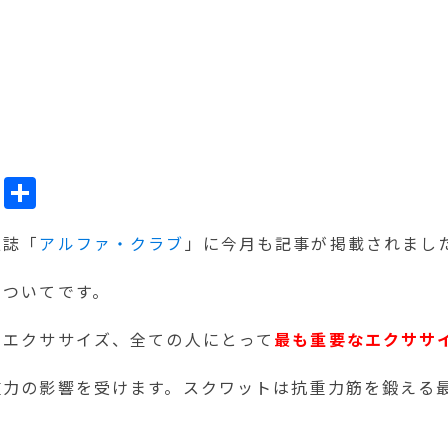
ok
l
Line
共
有
報誌「
アルファ・クラブ
」に今月も記事が掲載されまし
についてです。
のエクササイズ、全ての人にとって
最も重要なエクササ
重力の影響を受けます。スクワットは抗重力筋を鍛える