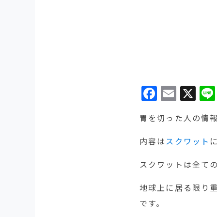
Facebo
Emai
X
胃を切った人の情
内容は
スクワット
スクワットは全て
地球上に居る限り
です。