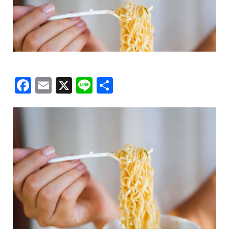
Facebook
Email
X
Line
共
有