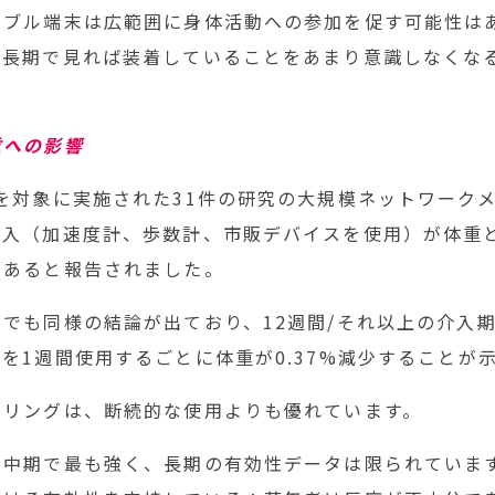
ラブル端末は広範囲に身体活動への参加を促す可能性は
中長期で見れば装着していることをあまり意識しなくな
重への影響
を対象に実施された31件の研究の大規模ネットワーク
介入（加速度計、歩数計、市販デバイスを使用）が体重
であると報告されました。
でも同様の結論が出ており、12週間/それ以上の介入
を1週間使用するごとに体重が0.37%減少することが
タリングは、断続的な使用よりも優れています。
と中期で最も強く、長期の有効性データは限られていま