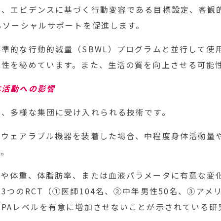
は、エビデンスに基づく行動変容である目標設定、客観
るソーシャルサポートを促進します。
準的な行動的減量（SBWL）プログラムと並行して使
能性を秘めています。また、生活の質を向上させる可能
体活動への影響
は、多様な集団に受け入れられる技術です。
、ウェアラブル機器を装着した場合、中程度身体活動量
す。
量や体重、体脂肪率、または血液パラメータに有意な変
3つのRCT（①医師104名、②中年男性50名、③アメリ
PAレベルを有意に増加させないことが示されている研