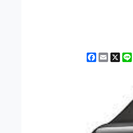
Facebo
Emai
X