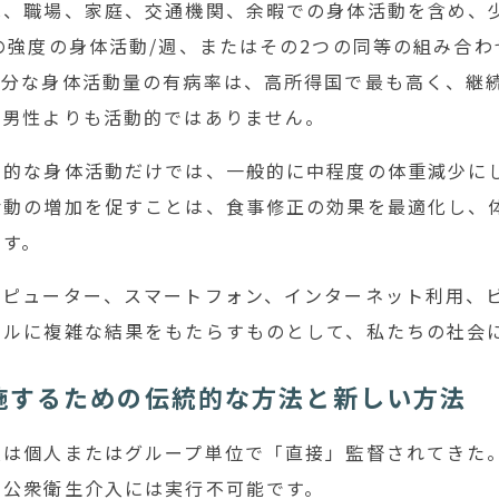
、職場、家庭、交通機関、余暇での身体活動を含め、少
の強度の身体活動/週、またはその2つの同等の組み合
十分な身体活動量の有病率は、高所得国で最も高く、継
は男性よりも活動的ではありません。
期的な身体活動だけでは、一般的に中程度の体重減少に
活動の増加を促すことは、食事修正の効果を最適化し、
です。
ンピューター、スマートフォン、インターネット利用、
ベルに複雑な結果をもたらすものとして、私たちの社会
施するための伝統的な方法と新しい方法
入は個人またはグループ単位で「直接」監督されてきた
な公衆衛生介入には実行不可能です。