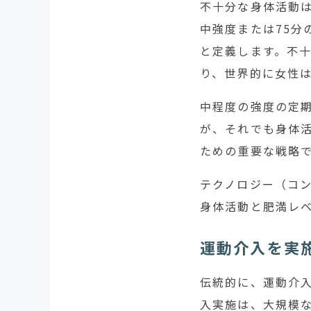
不十分な身体活動は
中強度または75分
と定義します。不
り、世界的に女性
中程度の強度の定
が、それでも身体
ための重要な戦略
テクノロジー（コ
身体活動と肥満レ
運動介入を実
伝統的に、運動介
入実施は、大規模