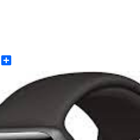
ok
l
Line
共
有