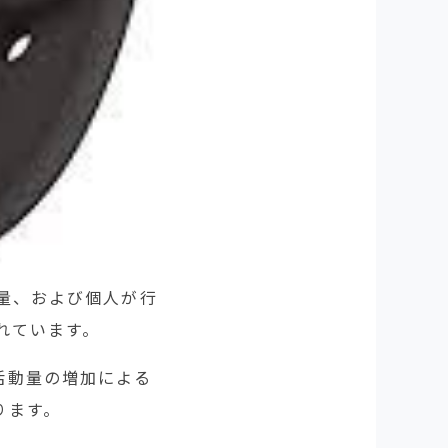
量、および個人が行
れています。
活動量の増加による
ります。