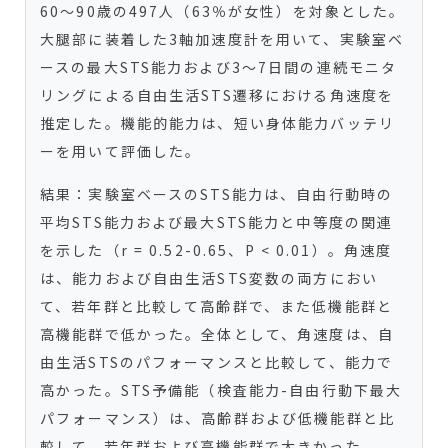
60～90歳の497人（63％が女性）を対象とした。
大腿部に装着した3軸加速度計を用いて、実験室ベ
ースの最大STS能力および3～7日間の連続モニタ
リングによる自由生活STS遷移における角速度を
推定した。機能的能力は、短い身体能力バッテリ
ーを用いて評価した。
結果：実験室ベースのSTS能力は、自由行動時の
平均STS能力および最大STS能力と中等度の関連
を示した（r = 0.52-0.65、P < 0.01）。角速度
は、能力および自由生活STS変数の両方におい
て、若年群と比較して高齢群で、また低機能群と
高機能群で低かった。全体として、角速度は、自
由生活STSのパフォーマンスと比較して、能力で
高かった。STS予備能（検査能力-自由行動下最大
パフォーマンス）は、高齢群および低機能群と比
較して、若年群および高機能群で大きかった。